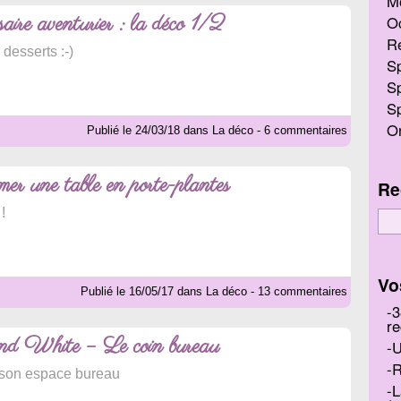
M
aire aventurier : la déco 1/2
O
R
 desserts :-)
Sp
Sp
Sp
On
Publié le 24/03/18 dans La déco - 6 commentaires
er une table en porte-plantes
Re
!
Vo
Publié le 16/05/17 dans La déco - 13 commentaires
3
re
nd White – Le coin bureau
U
R
son espace bureau
L