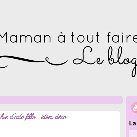
e d’ado fille : idées déco
La