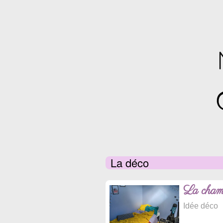
La déco
La chambr
Idée déco