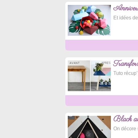
Annivers
Et idées de
Transform
Tuto récup’ 
Black a
On décore 