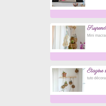
Suspendre
Mini macr
Etagère s
tuto décora