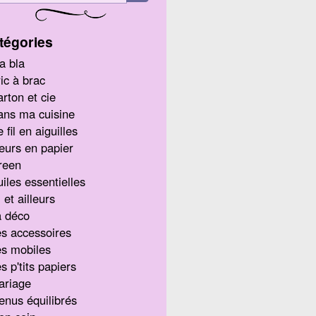
tégories
a bla
ic à brac
rton et cie
ans ma cuisine
 fil en aiguilles
eurs en papier
reen
iles essentielles
i et ailleurs
a déco
s accessoires
s mobiles
s p'tits papiers
ariage
nus équilibrés