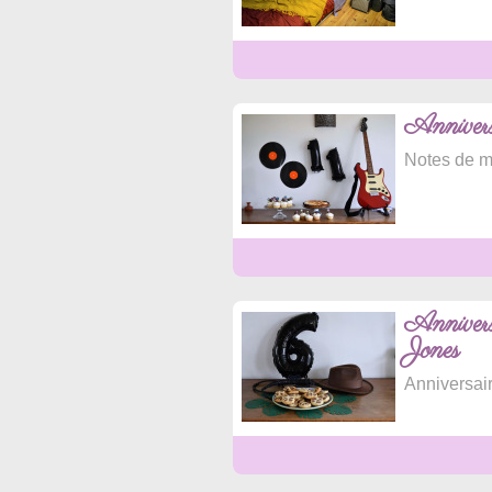
Annivers
Notes de mu
Annivers
Jones
Anniversair