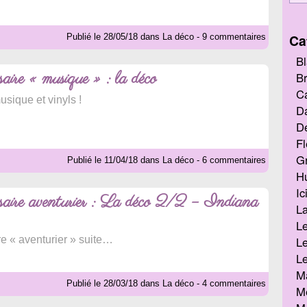
Ca
Publié le 28/05/18 dans La déco - 9 commentaires
Bl
aire « musique » : la déco
Br
Ca
sique et vinyls !
D
De
Fl
G
Publié le 11/04/18 dans La déco - 6 commentaires
Hu
Ic
aire aventurier : La déco 2/2 – Indiana
L
Le
e « aventurier » suite…
Le
Le
M
Publié le 28/03/18 dans La déco - 4 commentaires
Me