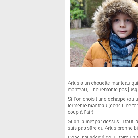
Artus a un chouette manteau qui
manteau, il ne remonte pas jusqu
Si l’on choisit une écharpe (ou 
fermer le manteau (donc il ne f
coup à l’air).
Si on la met par dessus, il faut 
suis pas sûre qu’Artus prenne bie
Donc, j’ai décidé de lui faire un 