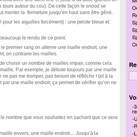
M
ux tours autour du cou). De cette façon le snood se
O
ut monter la fermeture jusqu’en haut sans être gêné.
R
Sp
eil pour les aiguilles forcément) : une pelote bleue et
Sp
Sp
me beaucoup le rendu de ce point.
On
ur le premier rang on alterne une maille endroit, une
t, on contrarie les mailles.
Re
le de choisir un nombre de mailles impair, comme cela
maille. Par exemple, je débute toujours par une maille
 ne pas me tromper, pas besoin de réfléchir ! (et à la
 par une maille endroit, ça permet de vérifier qu’on ne
Vo
3
re
e, le nombre que vous souhaitez en sachant que ce sera
U
R
L
 maille envers, une maille endroit… Jusqu’à la