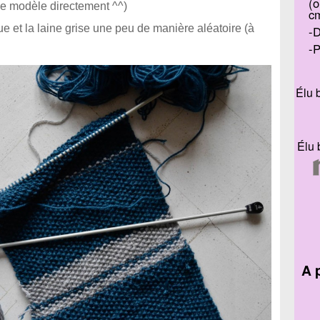
(o
 le modèle directement ^^)
c
eue et la laine grise une peu de manière aléatoire (à
D
P
Élu 
Élu 
A 