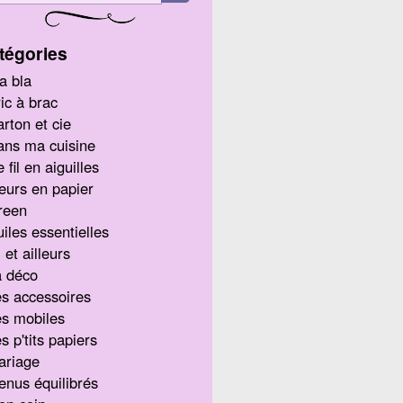
tégories
a bla
ic à brac
rton et cie
ans ma cuisine
 fil en aiguilles
eurs en papier
reen
iles essentielles
i et ailleurs
a déco
s accessoires
s mobiles
s p'tits papiers
ariage
nus équilibrés