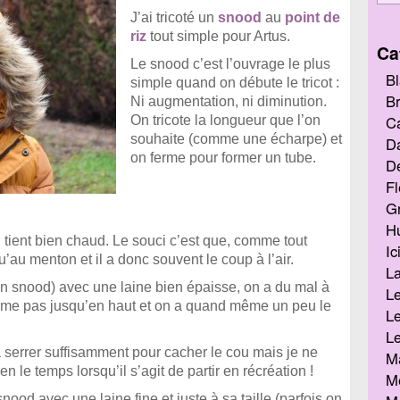
J’ai tricoté un
snood
au
point de
riz
tout simple pour Artus.
Ca
Le snood c’est l’ouvrage le plus
Bl
simple quand on débute le tricot :
Br
Ni augmentation, ni diminution.
Ca
On tricote la longueur que l’on
souhaite (comme une écharpe) et
D
on ferme pour former un tube.
De
Fl
G
Hu
 tient bien chaud. Le souci c’est que, comme tout
Ic
’au menton et il a donc souvent le coup à l’air.
L
un snood) avec une laine bien épaisse, on a du mal à
Le
erme pas jusqu’en haut et on a quand même un peu le
Le
Le
la serrer suffisamment pour cacher le cou mais je ne
M
n le temps lorsqu’il s’agit de partir en récréation !
Me
snood avec une laine fine et juste à sa taille (parfois on