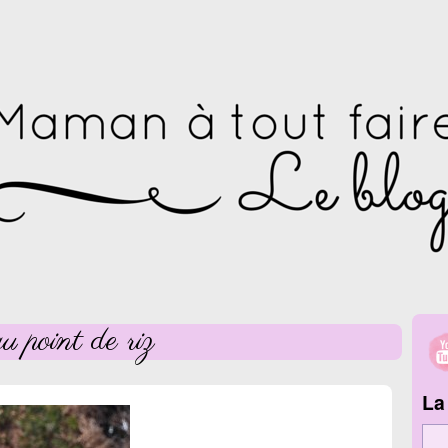
u point de riz
La