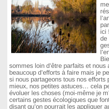
me
rés
l’a
par
ici
de 
ges
l’e
Bie
sommes loin d’être parfaits et nous
beaucoup d’efforts à faire mais je 
si nous partageons tous nos effort
mieux, nos petites astuces… cela pe
évoluer les choses (moi-même je m’
certains gestes écologiques que fon
disant qu’on pourrait les appliquer a