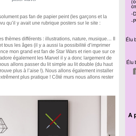
(o
c
D
olument pas fan de papier peint (les garçons et la
P
 qu’il y avait une rubrique posters sur le site :
Élu 
 thèmes différents : illustrations, nature, musique… Il
t tous les âges (il y a aussi la possibilité d’imprimer
ence mon grand est fan de Star Wars et rien que sur ce
il adore également les Marvel il y a donc largement de
Élu 
us allons passer du lit simple au lit double (du haut
ouve plus à l’aise !). Nous allons également installer
xtrêment plus pratique ! Côté murs nous allons rester
.
A 