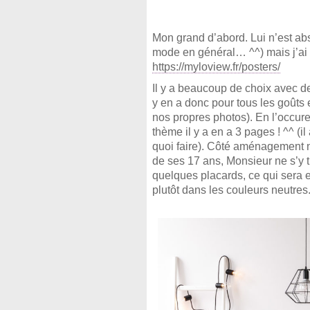
Mon grand d’abord. Lui n’est abs
mode en général… ^^) mais j’ai vu
https://myloview.fr/posters/
Il y a beaucoup de choix avec des
y en a donc pour tous les goûts e
nos propres photos). En l’occur
thème il y a en a 3 pages ! ^^ (
quoi faire). Côté aménagement no
de ses 17 ans, Monsieur ne s’y tr
quelques placards, ce qui sera e
plutôt dans les couleurs neutres