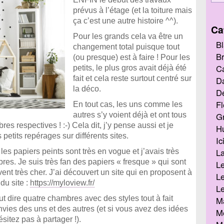
prévus à l’étage (et la toiture mais
ça c’est une autre histoire ^^).
Ca
Pour les grands cela va être un
Bl
changement total puisque tout
Br
(ou presque) est à faire ! Pour les
Ca
petits, le plus gros avait déjà été
fait et cela reste surtout centré sur
D
la déco.
De
Fl
En tout cas, les uns comme les
autres s’y voient déjà et ont tous
G
s respectives ! :-) Cela dit, j’y pense aussi et je
Hu
etits repérages sur différents sites.
Ic
L
 papiers peints sont très en vogue et j’avais très
es. Je suis très fan des papiers « fresque » qui sont
Le
ent très cher. J’ai découvert un site qui en proposent à
Le
 du site :
https://myloview.fr/
Le
t dire quatre chambres avec des styles tout à fait
M
envies des uns et des autres (et si vous avez des idées
Me
itez pas à partager !).