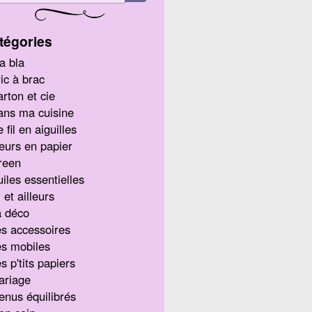
tégories
a bla
ic à brac
rton et cie
ans ma cuisine
 fil en aiguilles
eurs en papier
reen
iles essentielles
i et ailleurs
a déco
s accessoires
s mobiles
s p'tits papiers
ariage
nus équilibrés