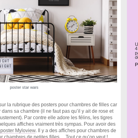
U
4
p
d
P
poster star wars
r la rubrique des posters pour chambres de filles car
dans sa chambre (il ne faut pas qu’il y ait de rose et
 justement). Par contre elle adore les félins, les tigres
 quelques affiches vraiment très sympas. Pour avoir des
:
poster Myloview
. Il y a des affiches pour chambres de
ur chambres de petites filles… Tout ce qu’on veut !