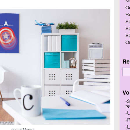
M
O
R
Sp
Sp
Sp
On
Re
Vo
3
re
U
R
L
poster Marvel