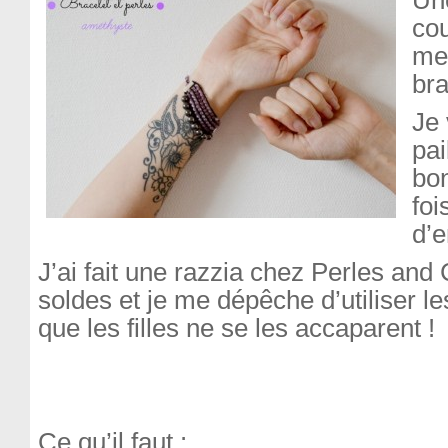
Une
cou
me 
br
Je 
pai
bon
foi
d’e
J’ai fait une razzia chez Perles and
soldes et je me dépêche d’utiliser le
que les filles ne se les accaparent !
Ce qu’il faut :