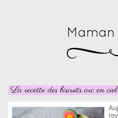
La recette des biscuits arc en ciel
Auj
re